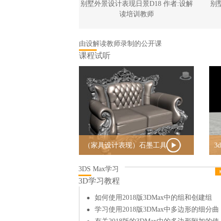
夜景D19 作者:设解
别墅外景设计表现日景D18 作者:设解
别
培训教师
读培训教师
由设解读教师录制的公开课
课程试听
（家具设计表现）石墨工具
3
欧式双人沙发建模
3DS Max学习
3D学习教程
如何使用2018版3DMax中的组和创建组
学习使用2018版3DMax中多边形的细分曲