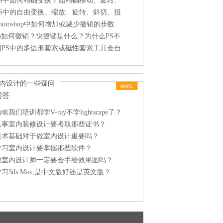
形）阵列复制？
PS中如何精确变换？如精确移动、旋转、
缩放等？
PS中的自由变换、缩放、旋转、斜切、扭
曲、透视、变形如何用？
hotoshop中如何增加或减少撤销的步数
（次数）？在哪里设置？
Ps如何撤销？快捷键是什么？为什么PS不
能撤销？
用PS中的多边形套索或磁性套索工具会自
动闭合如何解决？
内设计的一些疑问
问答
啥我们培训都学V-ray不学lightscape了？
从事室内装修设计要考取那些证书？
美术基础对于做室内设计重要吗？
学习室内设计要掌握那些软件？
做室内设计师一定要会手绘效果图吗？
习3ds Max,是中文版好还是英文版？