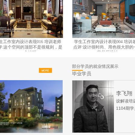
生工作室内设计表现016 培训老师
学生工作室内设计表现004 培训
评:这个空间的顶部不是很规则，是
点评:设计很时尚、用色很大胆的
一个坡顶
客餐厅设计
部分学员的就业情况展示
毕业学员
孙威龙
李飞翔
设解读培训
设解读培
1012期学员
1104期