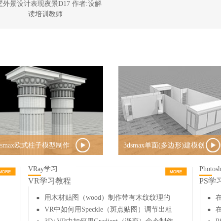
墅外景设计表现夜景D17 作者:设解
住宅外景设计表现日景D20 作者:
读培训教师
读培训教师
dsmax欧式柱子模型制作
3dsmax单面(多边形)建模创
建房体
VRay学习
Photo
VR学习教程
PS学
用木材贴图（wood）制作带有木纹纹理的
不锈钢材质
VR中如何用Speckle（斑点贴图）调节出粗