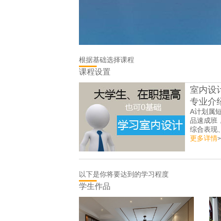
根据基础选择课程
课程设置
划
室内设
专业介
计培训班，主要针
A计划属
化性培训，主要学
品速成班
设计色彩...
综合表现、
更多详情
>
以下是你将要达到的学习程度
学生作品