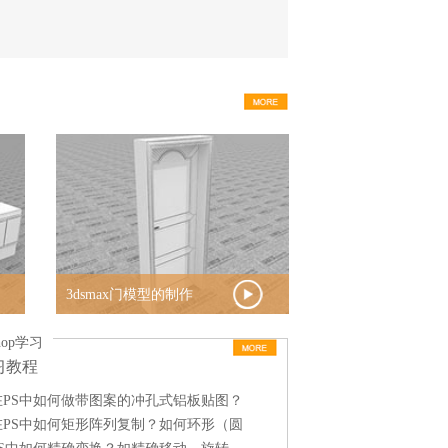
设解
住宅外景设计表现夜景D19 作者:设解
别墅外景设计表现日景
读培训教师
读培训
3dsmax门模型的制作
3dsmax创建制作菱
镜面模型
shop学习
习教程
在PS中如何做带图案的冲孔式铝板贴图？
在PS中如何矩形阵列复制？如何环形（圆