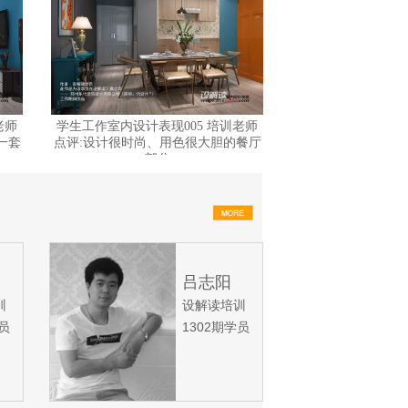
老师
学生工作室内设计表现005 培训老师
学生工作室内设计表
一套
点评:设计很时尚、用色很大胆的餐厅
点评:这幅图的质感
部分
细
吕志阳
训
设解读培训
学员
1302期学员