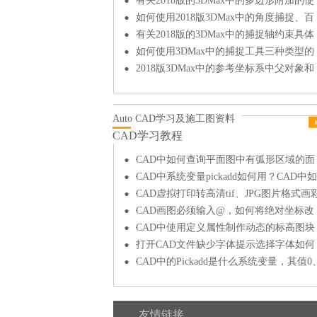
面功能
有关2018版的3DMax中的多边形附加的使
用方法
如何使用2018版3DMax中的角度捕捉、百
分比捕捉和微调器捕捉
有关2018版的3DMax中的捕捉轴约束具体
操作方法
如何使用3DMax中的捕捉工具三种类型的
区别和使用
2018版3DMax中的参考坐标系中父对象和
拾取的详细讲解和使用方法
Auto CAD学习及施工图资料
CAD学习教程
CAD中如何查询平面图中有弧形区域的面
积和周长?
CAD中系统变量pickadd如何用？CAD中如
何减选？
CAD虚拟打印转高清tif、JPG图片格式画
平图
CAD画图必须输入@，如何将绝对坐标改
为相对坐标？
CAD中使用定义属性制作动态的标高图块
打开CAD文件缺少字体提示选择字体如何
解决？
CAD中的Pickadd是什么系统变量，其值0
1、2的区别是？
友情链接