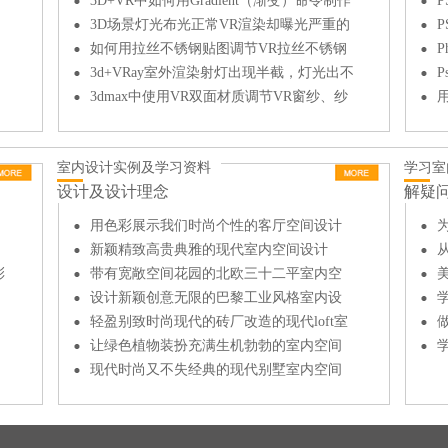
糙的金属质感？
3D+VR中如何用Gradient（渐变）命令制作
拉丝不锈钢材质？
3D场景灯光布光正常VR渲染却曝光严重的
原因
如何用拉丝不锈钢贴图调节VR拉丝不锈钢
P
材质？
3d+VRay室外渲染射灯出现半截，灯光出不
来如何解决？
3dmax中使用VR双面材质调节VR窗纱、纱
帘材质
室内设计实例及学习资料
学习室
设计及设计理念
解疑
用色彩展示我们时尚个性的客厅空间设计
为
新颖精致高贵典雅的现代室内空间设计
彩
带有宽敞空间花园的北欧三十二平室内空
间设计
设计新颖创意无限的巴黎工业风格室内设
计
轻盈别致时尚现代的砖厂改造的现代loft室
内设计
让绿色植物装扮充满生机勃勃的室内空间
学
、
设计
现代时尚又不失经典的现代别墅室内空间
设计